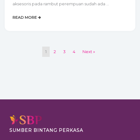
aksesoris pada rambut perempuan sudah ada ...
READ MORE 🡲
1
2
3
4
Next »
SUMBER BINTANG PERKASA