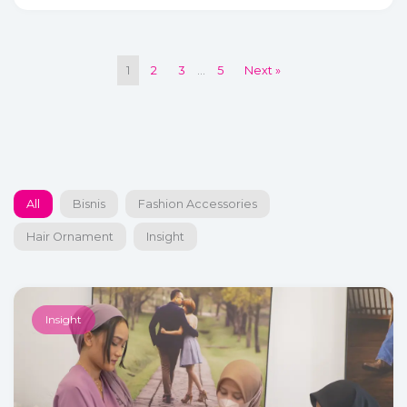
1
2
3
…
5
Next »
All
Bisnis
Fashion Accessories
Hair Ornament
Insight
Insight