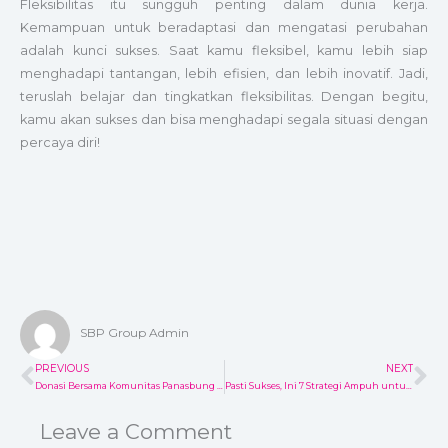
Fleksibilitas itu sungguh penting dalam dunia kerja.
Kemampuan untuk beradaptasi dan mengatasi perubahan
adalah kunci sukses. Saat kamu fleksibel, kamu lebih siap
menghadapi tantangan, lebih efisien, dan lebih inovatif. Jadi,
teruslah belajar dan tingkatkan fleksibilitas. Dengan begitu,
kamu akan sukses dan bisa menghadapi segala situasi dengan
percaya diri!
SBP Group Admin
PREVIOUS
NEXT
Prev
Ne
Donasi Bersama Komunitas Panasbung (Pasukan Nasi Bungkus)
Pasti Sukses, Ini 7 Strategi Ampuh untuk Mengupgrade Diri.
Leave a Comment