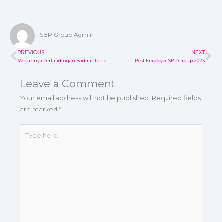
SBP Group Admin
PREVIOUS
NEXT
Prev
Ne
Meriahnya Pertandingan Badminton dalam Rangka Perayaan HUT ke-42 SBP Group
Best Employee SBP Group 2023
Leave a Comment
Your email address will not be published.
Required fields
are marked
*
Type
here..