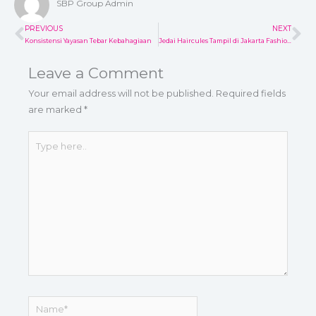
SBP Group Admin
PREVIOUS
NEXT
Prev
Ne
Konsistensi Yayasan Tebar Kebahagiaan
Jedai Haircules Tampil di Jakarta Fashion Week 2022
Leave a Comment
Your email address will not be published.
Required fields
are marked
*
Type
here..
Name*