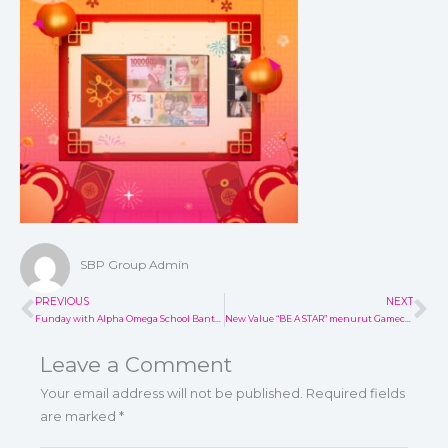
SBP Group Admin
PREVIOUS
NEXT
Prev
Ne
Funday with Alpha Omega School Bantar Gebang
New Value “BE A STAR” menurut Gamechangers
Leave a Comment
Your email address will not be published.
Required fields
are marked
*