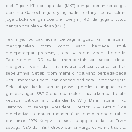
oleh Egia (MKT) dan juga Islah (MKT) dengan penuh semangat
bersama Gamechangers yang hadir. Tentunya acara kali ini
juga dibuka dengan doa oleh Evelyn (HRD) dan juga di tutup
dengan doa oleh Ridwan (MKT).
Teknisnya, puncak acara berbagi angpao kali ini adalah
menggunakan
room Z
oom yang berbeda untuk
mempercepat prosesnya, ada 4
room
Zoom berbeda.
Departemen HRD sudah memberitahukan secara detail
mengenai room dan link
melalui aplikasi talenta di hari
sebelumnya. Setiap
room
memiliki
host
yang berbeda-beda
untuk memandu pemilihan angpao dari para Gamechangers.
Selanjutnya, ketika semua proses pemilihan angpao oleh
gamechangers SBP Group sudah selesai, acara kembali beralih
kepada
host
utama ci Erika dan ko Willy, Dalam acara ini ko
Hartono Lim sebagai
President Director
SBP Group juga
memberikan sambutan mengenai harapan dan doa di tahun
baru imlek 1974 Kongzili ini, serta tanggapan dari ko Erwin
sebagai CEO dari SBP Group dan ci Margaret Fenhart selaku