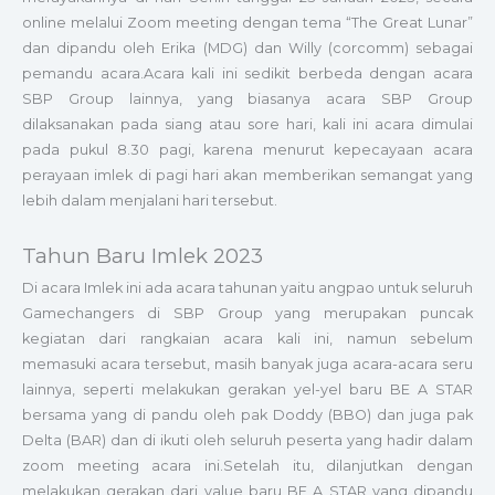
online melalui Zoom meeting dengan tema “The Great Lunar”
dan dipandu oleh Erika (MDG) dan Willy (corcomm) sebagai
pemandu acara.
Acara kali ini sedikit berbeda dengan acara
SBP Group lainnya, yang biasanya acara SBP Group
dilaksanakan pada siang atau sore hari, kali ini acara dimulai
pada pukul 8.30 pagi, karena menurut kepecayaan acara
perayaan imlek di pagi hari akan memberikan semangat yang
lebih dalam menjalani hari tersebut.
Tahun Baru Imlek 2023
Di acara Imlek ini ada acara tahunan yaitu angpao untuk seluruh
Gamechangers di SBP Group yang merupakan puncak
kegiatan dari rangkaian acara kali ini, namun sebelum
memasuki acara tersebut, masih banyak juga acara-acara seru
lainnya, seperti melakukan gerakan yel-yel baru BE A STAR
bersama yang di pandu oleh pak Doddy (BBO) dan juga pak
Delta (BAR) dan di ikuti oleh seluruh peserta yang hadir dalam
zoom meeting acara ini.
Setelah itu, dilanjutkan dengan
melakukan gerakan dari
value
baru BE A STAR yang dipandu