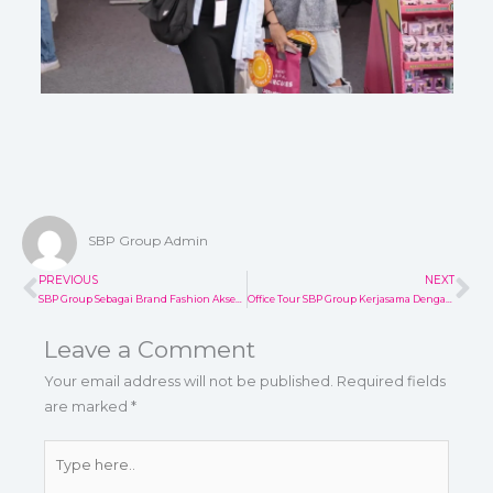
SBP Group Admin
PREVIOUS
NEXT
Prev
Ne
SBP Group Sebagai Brand Fashion Aksesoris Mempunyai Tagline Ciptakan Cantikmu
Office Tour SBP Group Kerjasama Dengan Deall Job
Leave a Comment
Your email address will not be published.
Required fields
are marked
*
Type
here..