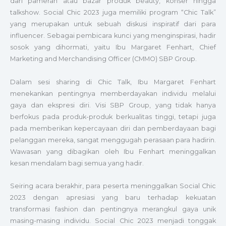
dari pameran atau bazar produk beauty, konser hingga
talkshow. Social Chic 2023 juga memiliki program “Chic Talk”
yang merupakan untuk sebuah diskusi inspiratif dari para
influencer. Sebagai pembicara kunci yang menginspirasi, hadir
sosok yang dihormati, yaitu Ibu Margaret Fenhart, Chief
Marketing and Merchandising Officer (CMMO) SBP Group.
Dalam sesi sharing di Chic Talk, Ibu Margaret Fenhart
menekankan pentingnya memberdayakan individu melalui
gaya dan ekspresi diri. Visi SBP Group, yang tidak hanya
berfokus pada produk-produk berkualitas tinggi, tetapi juga
pada memberikan kepercayaan diri dan pemberdayaan bagi
pelanggan mereka, sangat menggugah perasaan para hadirin.
Wawasan yang dibagikan oleh Ibu Fenhart meninggalkan
kesan mendalam bagi semua yang hadir.
Seiring acara berakhir, para peserta meninggalkan Social Chic
2023 dengan apresiasi yang baru terhadap kekuatan
transformasi fashion dan pentingnya merangkul gaya unik
masing-masing individu. Social Chic 2023 menjadi tonggak